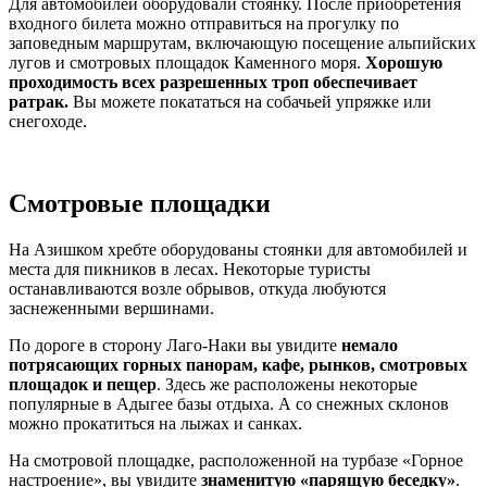
Для автомобилей оборудовали стоянку. После приобретения
входного билета можно отправиться на прогулку по
заповедным маршрутам, включающую посещение альпийских
лугов и смотровых площадок Каменного моря.
Хорошую
проходимость всех разрешенных троп обеспечивает
ратрак.
Вы можете покататься на собачьей упряжке или
снегоходе.
Смотровые площадки
На Азишком хребте оборудованы стоянки для автомобилей и
места для пикников в лесах. Некоторые туристы
останавливаются возле обрывов, откуда любуются
заснеженными вершинами.
По дороге в сторону Лаго-Наки вы увидите
немало
потрясающих горных панорам, кафе, рынков, смотровых
площадок и пещер
. Здесь же расположены некоторые
популярные в Адыгее базы отдыха. А со снежных склонов
можно прокатиться на лыжах и санках.
На смотровой площадке, расположенной на турбазе «Горное
настроение», вы увидите
знаменитую «парящую беседку»
.