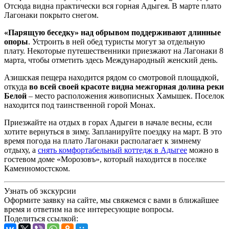
Отсюда видна практически вся горная Адыгея. В марте плато
Лагонаки покрыто снегом.
«Парящую беседку» над обрывом поддерживают длинные
опоры
. Устроить в ней обед туристы могут за отдельную
плату. Некоторые путешественники приезжают на Лагонаки 8
марта, чтобы отметить здесь Международный женский день.
Азишская пещера находится рядом со смотровой площадкой,
откуда
во всей своей красоте видна межгорная долина реки
Белой
– место расположения живописных Хамышек. Поселок
находится под таинственной горой Монах.
Приезжайте на отдых в горах Адыгеи в начале весны, если
хотите вернуться в зиму. Запланируйте поездку на март. В это
время погода на плато Лагонаки располагает к зимнему
отдыху, а
снять комфортабельный коттедж в Адыгее
можно в
гостевом доме «Морозовъ», который находится в поселке
Каменномостском.
Узнать об экскурсии
Оформите заявку на сайте, мы свяжемся с вами в ближайшее
время и ответим на все интересующие вопросы.
Поделиться ссылкой: