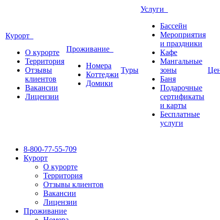
Услуги
Бассейн
Мероприятия
Курорт
и праздники
Проживание
О курорте
Кафе
Территория
Мангальные
Номера
Отзывы
Туры
зоны
Це
Коттеджи
клиентов
Баня
Домики
Вакансии
Подарочные
Лицензии
сертификаты
и карты
Бесплатные
услуги
8-800-77-55-709
Курорт
О курорте
Территория
Отзывы клиентов
Вакансии
Лицензии
Проживание
Номера