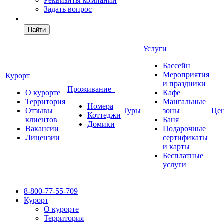
Реквизиты компании
Задать вопрос
Найти
Услуги
Бассейн
Мероприятия
Курорт
и праздники
Проживание
О курорте
Кафе
Территория
Мангальные
Номера
Отзывы
Туры
зоны
Це
Коттеджи
клиентов
Баня
Домики
Вакансии
Подарочные
Лицензии
сертификаты
и карты
Бесплатные
услуги
8-800-77-55-709
Курорт
О курорте
Территория