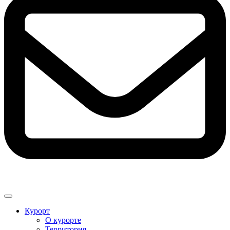
Курорт
О курорте
Территория