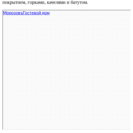
покрытием, горками, качелями и батутом.
Гостевой дом Морозовъ
Гостиница в Республике Адыгея